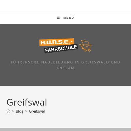
Zum
Inhalt
springen
MENÜ
FÜHRERSCHEINAUSBILDUNG IN GREIFSWALD UND
ANKLAM
Greifswal
>
Blog
>
Greifswal