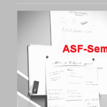
Greifswald
Und
Anklam
–
H.A.N.S.E.
Fahrschule