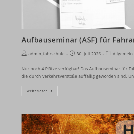
Aufbauseminar (ASF) für Fahra
Beitrags-
Beitrag
Beitrags-
admin_fahrschule
30. Juli 2026
Allgemein
Autor:
veröffentlicht:
Kategorie:
Nur noch 4 Plätze verfügbar! Das Aufbauseminar für Fah
die durch Verkehrsverstöße auffällig geworden sind. U
Aufbauseminar
Weiterlesen
(ASF)
Für
Fahranfänger
In
Greifswald
&
Anklam