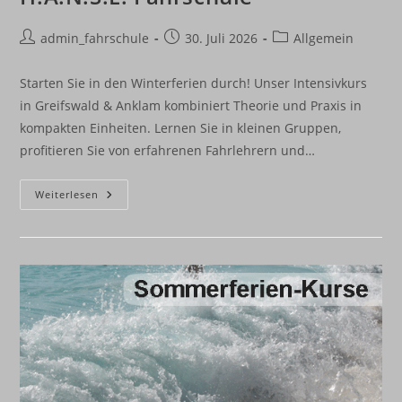
Beitrags-
Beitrag
Beitrags-
admin_fahrschule
30. Juli 2026
Allgemein
Autor:
veröffentlicht:
Kategorie:
Starten Sie in den Winterferien durch! Unser Intensivkurs
in Greifswald & Anklam kombiniert Theorie und Praxis in
kompakten Einheiten. Lernen Sie in kleinen Gruppen,
profitieren Sie von erfahrenen Fahrlehrern und…
Winterferien
Weiterlesen
Intensivkurs
In
Greifswald
Und
Anklam
–
H.A.N.S.E.
Fahrschule