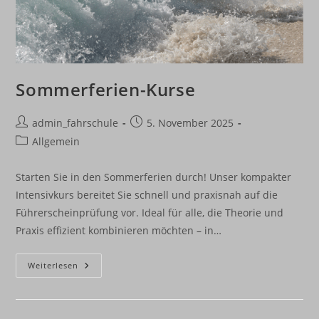
Sommerferien-Kurse
Beitrags-
Beitrag
admin_fahrschule
5. November 2025
Autor:
veröffentlicht:
Beitrags-
Allgemein
Kategorie:
Starten Sie in den Sommerferien durch! Unser kompakter
Intensivkurs bereitet Sie schnell und praxisnah auf die
Führerscheinprüfung vor. Ideal für alle, die Theorie und
Praxis effizient kombinieren möchten – in…
Sommerferien-
Weiterlesen
Kurse