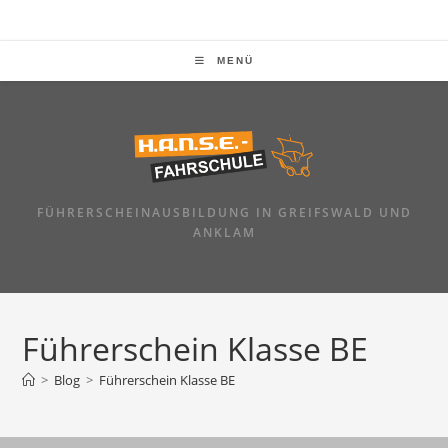
Zum
Inhalt
springen
MENÜ
FÜHRERSCHEINAUSBILDUNG IN GREIFSWALD UND
ANKLAM
Führerschein Klasse BE
>
Blog
>
Führerschein Klasse BE