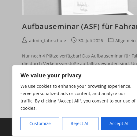
Aufbauseminar (ASF) für Fahra
Beitrags-
Beitrag
Beitrags-
admin_fahrschule
30. Juli 2026
Allgemein
Autor:
veröffentlicht:
Kategorie:
Nur noch 4 Plätze verfügbar! Das Aufbauseminar für Fah
die durch Verkehrsverstöße auffällig geworden sind. U
We value your privacy
Aufbauseminar
Weiterlesen
(ASF)
We use cookies to enhance your browsing experience,
Für
Fahranfänger
serve personalized ads or content, and analyze our
In
Greifswald
traffic. By clicking "Accept All", you consent to our use of
&
cookies.
Anklam
Customize
Reject All
Accept All