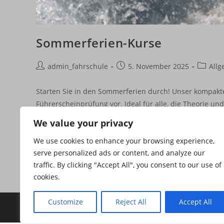
Sommerferien-Kurse
Beitrags-
Beitrag
Beitrags
admin_fahrschule
5. November 2025
Allg
Autor:
veröffentlicht:
Kategor
Starten Sie in den Sommerferien durch! Unser kompakter
Führerscheinprüfung vor. Ideal für alle, die Theorie un
We value your privacy
Sommerferien-
Weiterlesen
Kurse
We use cookies to enhance your browsing experience,
serve personalized ads or content, and analyze our
traffic. By clicking "Accept All", you consent to our use of
cookies.
Customize
Reject All
Accept All