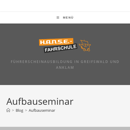
Zum
Inhalt
springen
MENÜ
FÜHRERSCHEINAUSBILDUNG IN GREIFSWALD UND
ANKLAM
Aufbauseminar
>
Blog
>
Aufbauseminar